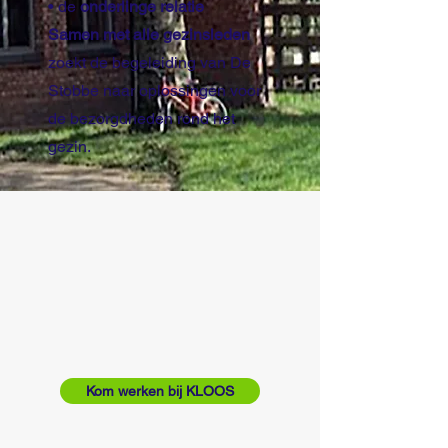
• de
onderlinge relatie
Samen met alle gezinsleden
zoekt de begeleiding van De
Stobbe naar oplossingen voor
de bezorgdheden rond het
gezin.
Kom werken bij KLOOS