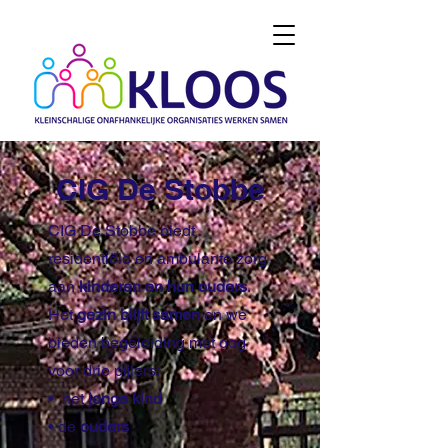
CIG De Stobbe
CIG De Stobbe biedt
residentiële en ambulante zorg
aan
kinderen en hun ouders
.
Het
gezin blijft samen
en we
bieden begeleiding met oog
voor drie pijlers:
• het
jonge kind
• de
ouders