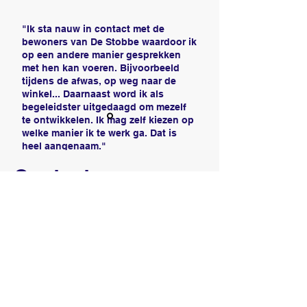
"Ik sta nauw in contact met de
bewoners van De Stobbe waardoor ik
op een andere manier gesprekken
met hen kan voeren. Bijvoorbeeld
tijdens de afwas, op weg naar de
winkel... Daarnaast word ik als
begeleidster uitgedaagd om mezelf
te ontwikkelen. Ik mag zelf kiezen op
welke manier ik te werk ga. Dat is
heel aangenaam."
Contacteer ons
Manon, groepsbegeleider De
Stobbe
Adres
Julius De Geyterstraat 57
2020 Antwerpen (Kiel)
Contact