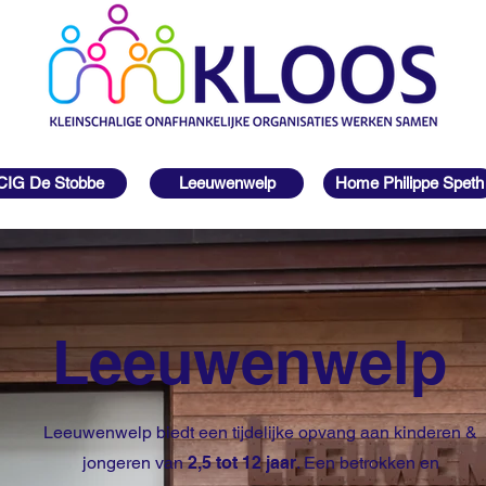
CIG De Stobbe
Leeuwenwelp
Home Philippe Speth
Leeuwenwelp
Leeuwenwelp biedt een tijdelijke opvang aan kinderen &
jongeren van
2,5 tot 12 jaar
. Een betrokken en