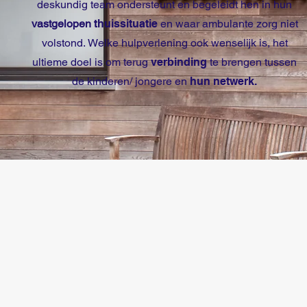
deskundig team ondersteunt en begeleidt hen in hun
vastgelopen
thuissituatie
en waar ambulante zorg niet
volstond.
Welke hulpverlening ook wenselijk is, het
ultieme doel is om terug
verbinding
te brengen tussen
de kinderen/ jongere en
hun netwerk.